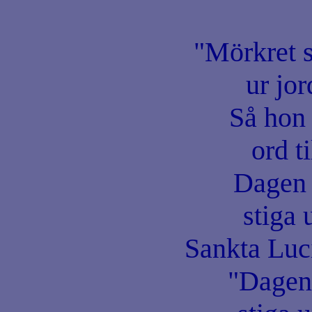
"Mörkret s
ur jor
Så hon 
ord ti
Dagen 
stiga 
Sankta Luc
"Dagen 