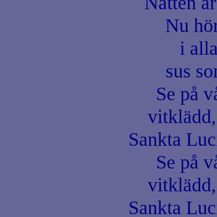
Natten är
Nu hör
i all
sus so
Se på vå
vitklädd,
Sankta Luc
Se på vå
vitklädd,
Sankta Luc