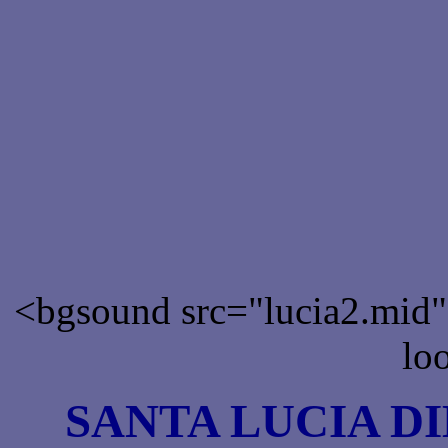
<bgsound src="lucia2.mid"
lo
SANTA LUCIA D