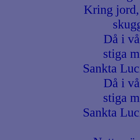
Kring jord,
skugg
Då i v
stiga m
Sankta Luc
Då i v
stiga m
Sankta Luc