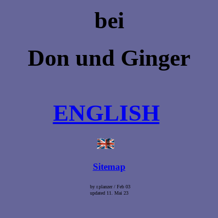
bei
Don und Ginger
ENGLISH
Sitemap
by r.planzer / Feb 03
updated
11. Mai 23